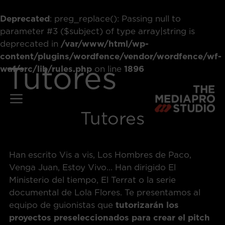
Deprecated
: preg_replace(): Passing null to
parameter #3 ($subject) of type array|string is
deprecated in
/var/www/html/wp-
content/plugins/wordfence/vendor/wordfence/wf-
Tutores
waf/src/lib/rules.php
on line
1896
Saltar
al
Menú
contenido
Tutores
Han escrito Vis a vis, Los Hombres de Paco,
Venga Juan, Estoy Vivo… Han dirigido El
Ministerio del tiempo, El Terrat o la serie
documental de Lola Flores. Te presentamos al
equipo de guionistas que
tutorizarán los
proyectos preseleccionados para crear el pitch