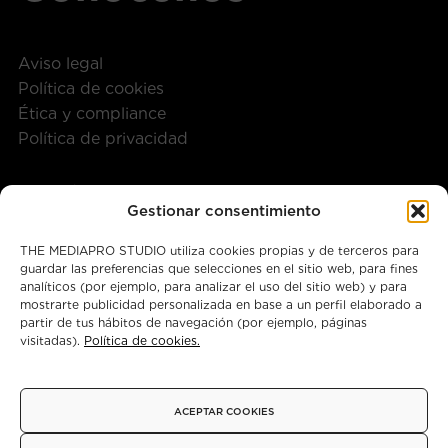
Aviso legal
Política de cookies
Ética y compliance
Política de privacidad
Contáctanos
Gestionar consentimiento
+34 917 28 57 40
THE MEDIAPRO STUDIO utiliza cookies propias y de terceros para
guardar las preferencias que selecciones en el sitio web, para fines
themediaprostudio@mediapro.tv
analíticos (por ejemplo, para analizar el uso del sitio web) y para
mostrarte publicidad personalizada en base a un perfil elaborado a
partir de tus hábitos de navegación (por ejemplo, páginas
visitadas).
Política de cookies.
Instagram
X
Facebook
ACEPTAR COOKIES
© 2026 - Copyright