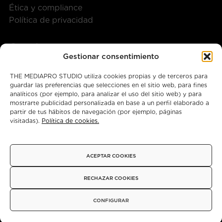
Ética y compliance
Política de privacidad
Contáctanos
Gestionar consentimiento
+34 917 28 57 40
THE MEDIAPRO STUDIO utiliza cookies propias y de terceros para
guardar las preferencias que selecciones en el sitio web, para fines
themediaprostudio@mediapro.tv
analíticos (por ejemplo, para analizar el uso del sitio web) y para
mostrarte publicidad personalizada en base a un perfil elaborado a
partir de tus hábitos de navegación (por ejemplo, páginas
visitadas).
Política de cookies.
Instagram
X
Facebook
ACEPTAR COOKIES
© 2026 - Copyright
RECHAZAR COOKIES
CONFIGURAR