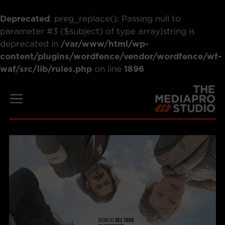
Deprecated
: preg_replace(): Passing null to
parameter #3 ($subject) of type array|string is
deprecated in
/var/www/html/wp-
content/plugins/wordfence/vendor/wordfence/wf-
waf/src/lib/rules.php
on line
1896
Saltar
al
Menú
contenido