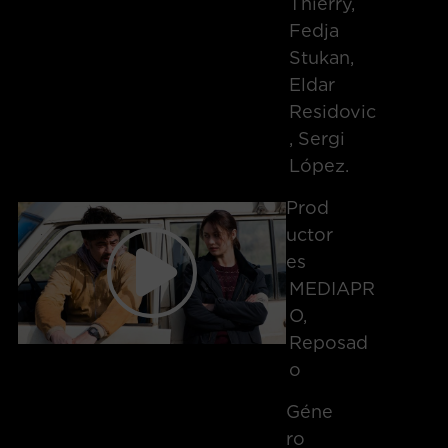
Thierry,
Fedja
Stukan,
Eldar
Residovic
, Sergi
López.
Prod
Uctor
Es
MEDIAPR
O,
Reposad
o
Géne
Ro