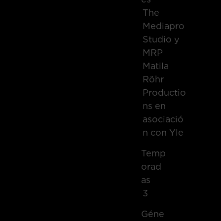
The
Mediapro
Studio y
MRP
Matila
Röhr
Productio
ns en
asociació
n con Yle
Temp
Orad
As
3
Géne