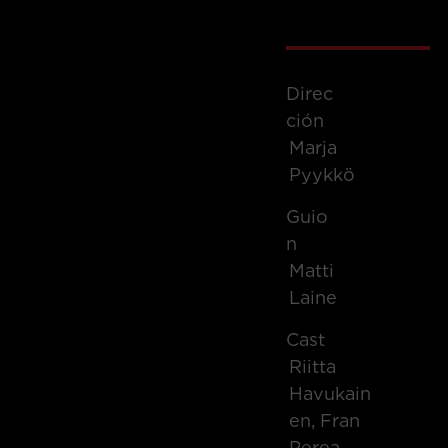
Direc
Ción
Marja
Pyykkö
Guio
N
Matti
Laine
Cast
Riitta
Havukain
En, Fran
Perea,