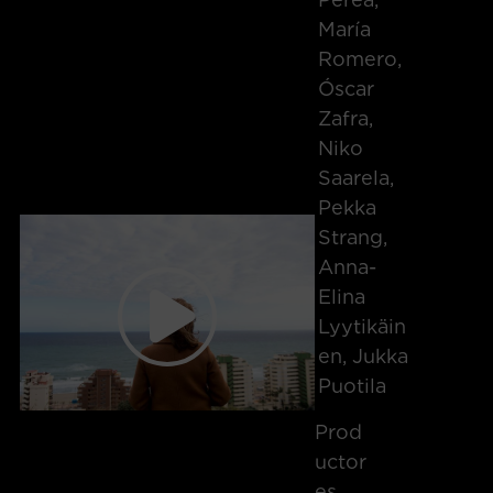
María
Romero,
Óscar
Zafra,
Niko
Saarela,
Pekka
Strang,
Anna-
Elina
Lyytikäin
En, Jukka
Puotila
Prod
Uctor
Es