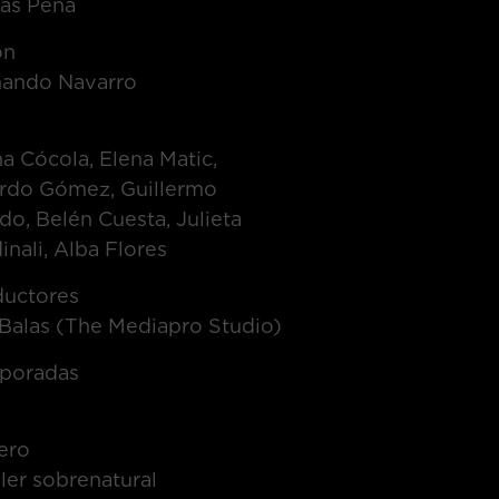
ás Peña
on
nando Navarro
t
a Cócola, Elena Matic,
ardo Gómez, Guillermo
do, Belén Cuesta, Julieta
inali, Alba Flores
ductores
Balas (The Mediapro Studio)
poradas
ero
ller sobrenatural