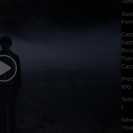
Tom
Gui
Fer
Cas
Sash
Ric
Tole
Card
Pro
100 
Tem
1
Gén
Thri