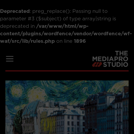
Deprecated
: preg_replace(): Passing null to
parameter #3 ($subject) of type array|string is
deprecated in
/var/www/html/wp-
content/plugins/wordfence/vendor/wordfence/wf-
waf/src/lib/rules.php
on line
1896
Saltar
al
Menú
contenido