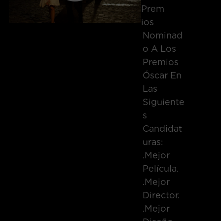
Prem
Ios
Nominad
O A Los
Premios
Óscar En
Las
Siguiente
S
Candidat
Uras:
.Mejor
Película.
.Mejor
Director.
.Mejor