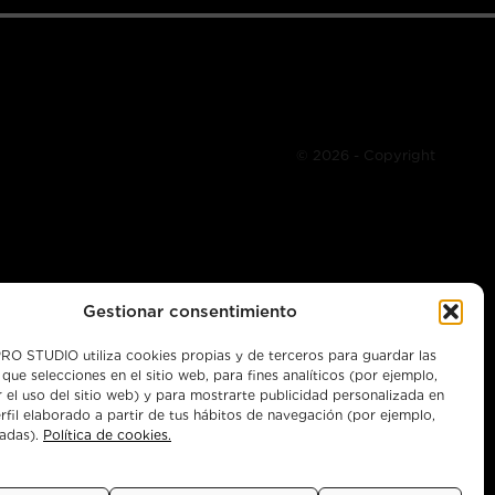
© 2026 - Copyright
Gestionar consentimiento
O STUDIO utiliza cookies propias y de terceros para guardar las
 que selecciones en el sitio web, para fines analíticos (por ejemplo,
r el uso del sitio web) y para mostrarte publicidad personalizada en
.tv
rfil elaborado a partir de tus hábitos de navegación (por ejemplo,
tadas).
Política de cookies.
Instagram
X
Facebook