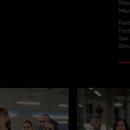
Repa
Mejo
Fest
Fest
San 
Ofic