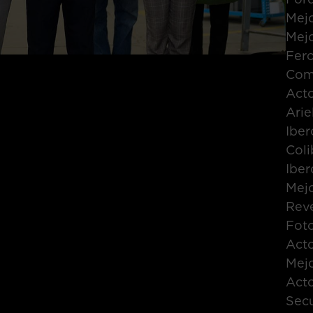
Mejo
Mejo
Fero
Come
Acto
Arie
Iber
Coli
Iber
Mejo
Reve
Foto
Acto
Mejo
Acto
Secu