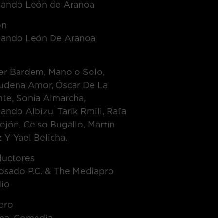
nando León de Aranoa
on
nando León De Aranoa
t
er Bardem, Manolo Solo,
udena Amor, Óscar De La
te, Sonia Almarcha,
ando Albizu, Tarik Rmili, Rafa
ejón, Celso Bugallo, Martín
 Y Yael Belicha.
ductores
osado P.C. & The Mediapro
dio
ero
ma, Comedia