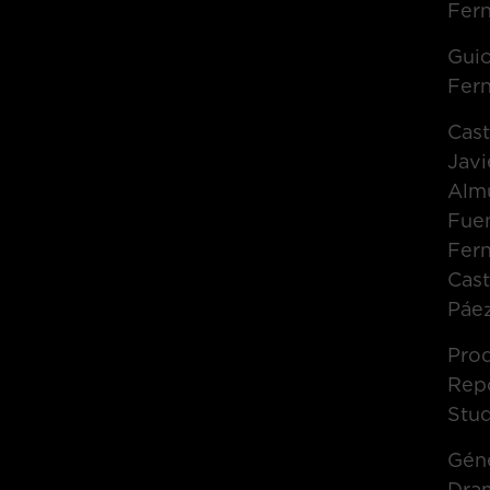
Fer
Gui
Fer
Cas
Javi
Alm
Fuen
Fern
Cast
Páez
Pro
Rep
Stu
Gén
Dra