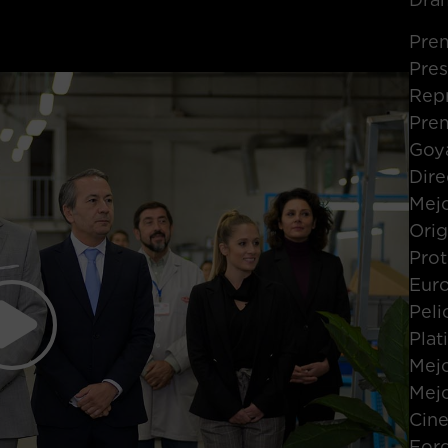
Pre
Pres
Rep
Pre
Goya
Dire
Mejo
Orig
Prot
Eur
Peli
Plat
Mejo
Mejo
Cine
For