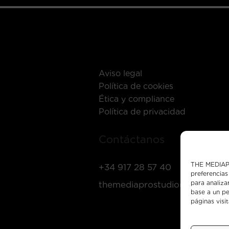
Aviso legal
Política de cookies
Ética y compliance
Política de privacidad
Contáctanos
THE MEDIAPR
+34 917 28 57 40
preferencias
para analiza
themediaprostudio@mediapro
base a un pe
páginas visi