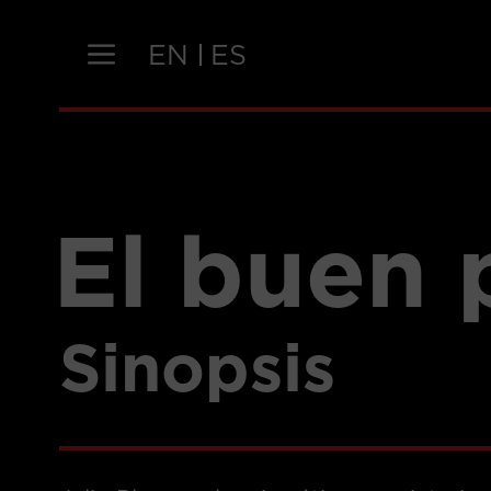
Saltar
al
EN
ES
contenido
El buen 
Sinopsis