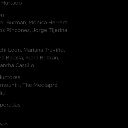
i Hurtado
on
el Burman, Mónica Herrera,
os Rincones, Jorge Tijerina
t
hi León, Mariana Treviño,
a Batalla, Kiara Beltran,
ntha Castillo
ductores
amount+, The Mediapro
dio
poradas
ero