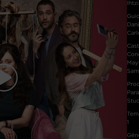
Ihtz
Gui
Dani
Carl
Cas
Conc
Mayr
Sama
Pro
Par
Stu
Tem
1
Gén