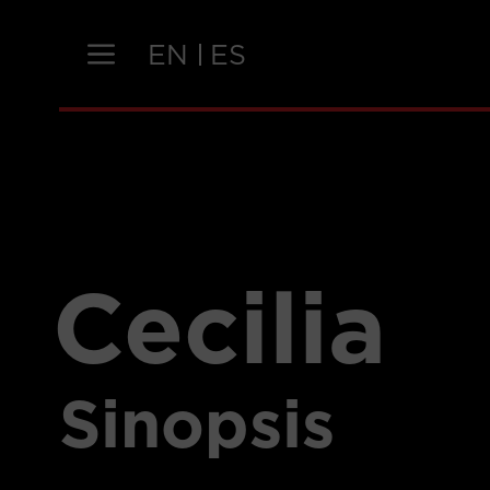
Saltar
al
EN
ES
contenido
Cecilia
Sinopsis