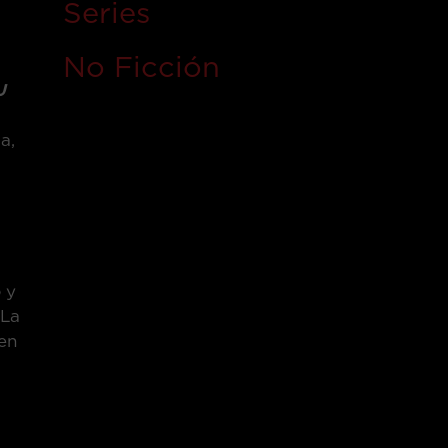
Series
No Ficción
U
a,
o
y
 La
en