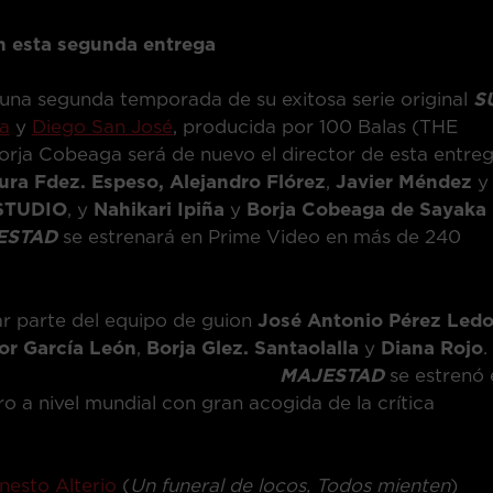
en esta segunda entrega
una segunda temporada de su exitosa serie original
S
a
y
Diego San José
, producida por 100 Balas (THE
a Cobeaga será de nuevo el director de esta entreg
ura Fdez. Espeso, Alejandro Flórez
,
Javier Méndez
y
STUDIO
, y
Nahikari Ipiña
y
Borja Cobeaga de Sayaka
ESTAD
se estrenará en Prime Video en más de 240
r parte del equipo de guion
José Antonio Pérez
Led
or García León
,
Borja Glez. Santaolalla
y
Diana Rojo
.
AJESTAD
se estrenó 
o a nivel mundial con gran acogida de la crítica
nesto Alterio
(
Un funeral de locos, Todos mienten
)