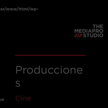
var/www/html/wp-
Produccione
s
Cine
ue