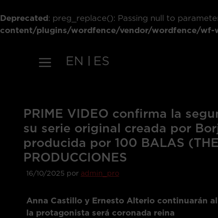
Deprecated
: preg_replace(): Passing null to paramete
content/plugins/wordfence/vendor/wordfence/wf-wa
Saltar
al
EN
ES
contenido
PRIME VIDEO confirma la segu
su serie original creada por Bo
producida por 100 BALAS (T
PRODUCCIONES
16/10/2025
por
admin_pro
Anna Castillo y Ernesto Alterio continuarán a
la protagonista será coronada reina