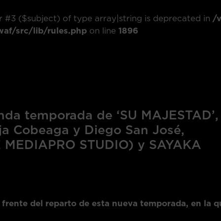
r #3 ($subject) of type array|string is deprecated in
/
f/src/lib/rules.php
on line
1896
nda temporada de ‘SU MAJESTAD’,
rja Cobeaga y Diego San José,
HE MEDIAPRO STUDIO) y SAYAKA
l frente del reparto de esta nueva temporada, en la q