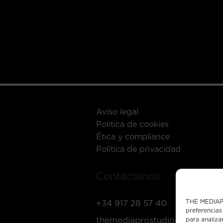
Aviso legal
Política de cookies
Ética y compliance
Política de privacidad
Contáctanos
THE MEDIAPR
+34 917 28 57 40
preferencias
themediaprostudio@mediapro
para analiza