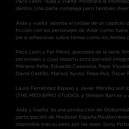
Paco León: “Aida y vuelta’ mostrará la intimidad
dentro. Una parte compleja pero también divert
‘Aída y vuelta’ aborda el rodaje de un capítulo 
ficción con los personajes de ‘Aída’ como fuera 
pie a reflexionar sobre temas como los límites 
Paco León y Fer Pérez, guionista de la serie, f
personajes y cuyo reparto principal está integ
Mariano Peña, Eduardo Casanova, Pepe Viyuela,
David Castillo, Marisol Ayuso, Pepa Rus, Óscar 
Laura Fernández Espeso y Javier Méndez son lo
(THE MEDIAPRO STUDIO), y Ghislain Barrois y Á
‘Aída y Vuelta’ es una producción de Globome
participación de Mediaset España,Mediterráne
disponible tras su paso por las salas. Sony Pict