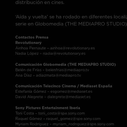
distribución en cines.
‘Aída y vuelta’ se ha rodado en diferentes locali
serie en Globomedia (THE MEDIAPRO STUDIO)
Contactos Prensa
Revolutionary
Ainhoa Pernaute – ainhoa@revolutionary.es
Nadia López – nadia@revolutionary.es
Comunicación Globomedia (THE MEDIAPRO STUDIO)
Belén de Frías – belenfrias@mediapro.tv
Ana Díaz – adiazmata@mediapro.tv
Comunicación Telecinco Cinema / Mediaset España
Estefanía Gómez – esgomez@mediaset.es
David Alegrete – dalegrete@mediaset.es
Sony Pictures Entertainment Iberia
Toni Costa – toni_costa@spe.sony.com
Raquel Gómez – raquel_gomez@spe.sony.com
Myriam Rodríguez – myriam_rodriguez@spe.sony.com