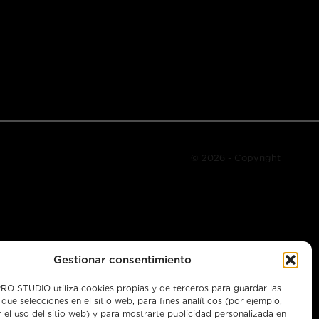
© 2026 - Copyright
Gestionar consentimiento
O STUDIO utiliza cookies propias y de terceros para guardar las
 que selecciones en el sitio web, para fines analíticos (por ejemplo,
.tv
r el uso del sitio web) y para mostrarte publicidad personalizada en