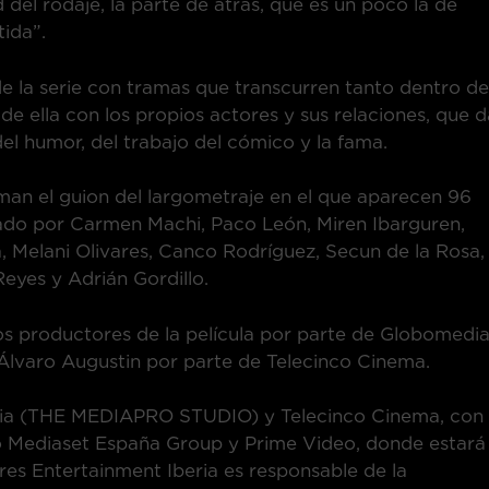
 del rodaje, la parte de atrás, que es un poco la de
ida”.
de la serie con tramas que transcurren tanto dentro de
de ella con los propios actores y sus relaciones, que 
del humor, del trabajo del cómico y la fama.
irman el guion del largometraje en el que aparecen 96
rado por Carmen Machi, Paco León, Miren Ibarguren,
 Melani Olivares, Canco Rodríguez, Secun de la Rosa,
Reyes y Adrián Gordillo.
s productores de la película por parte de Globomedi
lvaro Augustin por parte de Telecinco Cinema.
dia (THE MEDIAPRO STUDIO) y Telecinco Cinema, con 
o Mediaset España Group y Prime Video, donde estará
ures Entertainment Iberia es responsable de la