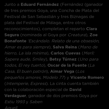
Junto a
Eduard Fernández
(Fernández (ganador
de tres premios Goya, una Concha de Plata del
Festival de San Sebastián y tres Biznagas de
plata del Festival de Málaga, entre otros
reconocimientos), completan el reparto
Clara
Segura
(nominada al Goya por
Creatura
),
Zoe
Bonafonte
‘Escándalo. Relato de una obsesión,
Amar es para siempre
),
Salva Reina
(
Mano de
hierro, La isla mínima
),
Carlos Cuevas
(
Merlí:
Sapere aude, Smiley
),
Betsy Túrnez
(
Uno para
todos, El rey tuerto
),
Oscar de la Fuente
(
La
Casa, El buen patrón
),
Aimar Vega
(
Los
pequeños amores, Modelo 77
) y
Vicente Romero
(
Intemperie, Express
). La cinta cuenta también
con la colaboración especial de
David
Verdaguer
, ganador de dos premios Goya por
Estiu 1993
y
Saben
Aquell
.