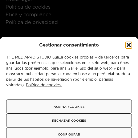
Política de cookies
Ética y compliance
Política de privacidad
Contáctanos
Gestionar consentimiento
+34 917 28 57 40
THE MEDIAPRO STUDIO utiliza cookies propias y de terceros para
guardar las preferencias que selecciones en el sitio web, para fines
themediaprostudio@mediapro.tv
analíticos (por ejemplo, para analizar el uso del sitio web) y para
mostrarte publicidad personalizada en base a un perfil elaborado a
partir de tus hábitos de navegación (por ejemplo, páginas
visitadas).
Política de cookies.
Instagram
X
Facebook
ACEPTAR COOKIES
© 2026 - Copyright
RECHAZAR COOKIES
CONFIGURAR